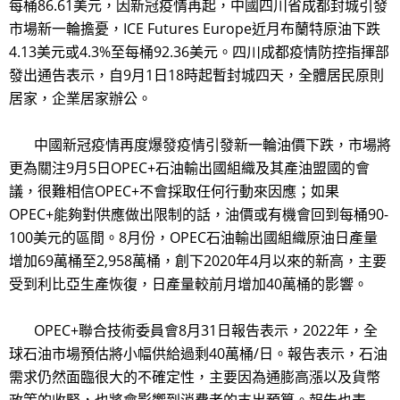
每桶86.61美元，因新冠疫情再起，中國四川省成都封城引發
市場新一輪擔憂，ICE Futures Europe近月布蘭特原油下跌
4.13美元或4.3%至每桶92.36美元。四川成都疫情防控指揮部
發出通告表示，自9月1日18時起暫封城四天，全體居民原則
居家，企業居家辦公。
中國新冠疫情再度爆發疫情引發新一輪油價下跌，市場將
更為關注9月5日OPEC+石油輸出國組織及其產油盟國的會
議，很難相信OPEC+不會採取任何行動來因應；如果
OPEC+能夠對供應做出限制的話，油價或有機會回到每桶90-
100美元的區間。8月份，OPEC石油輸出國組織原油日產量
增加69萬桶至2,958萬桶，創下2020年4月以來的新高，主要
受到利比亞生產恢復，日產量較前月增加40萬桶的影響。
OPEC+聯合技術委員會8月31日報告表示，2022年，全
球石油市場預估將小幅供給過剩40萬桶/日。報告表示，石油
需求仍然面臨很大的不確定性，主要因為通膨高漲以及貨幣
政策的收緊，也將會影響到消費者的支出預算。報告也表