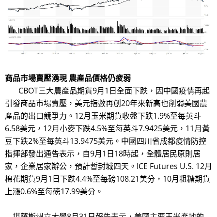
商品市場賣壓湧現 農產品價格仍疲弱
CBOT三大農產品期貨9月1日全面下跌，因中國疫情再起
引發商品市場賣壓，美元指數再創20年來新高也削弱美國農
產品的出口競爭力。12月玉米期貨收盤下跌1.9%至每英斗
6.58美元，12月小麥下跌4.5%至每英斗7.9425美元，11月黃
豆下跌2%至每英斗13.9475美元。中國四川省成都疫情防控
指揮部發出通告表示，自9月1日18時起，全體居民原則居
家，企業居家辦公，預計暫封城四天。ICE Futures U.S. 12月
棉花期貨9月1日下跌4.4%至每磅108.21美分，10月粗糖期貨
上漲0.6%至每磅17.99美分。
堪薩斯州立大學8月31日報告表示，美國主要玉米產地的