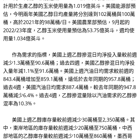
計用於生產乙醇的玉米使用量為1.019億英斗。美國能源部預
估，今明兩年美國乙醇日均產量將分別達到102萬桶與100萬
桶，高於2021年的98萬桶/日。美國農業部預估，9月起的
2022/23年度，乙醇玉米使用量預估為53.75億英斗，週均使
用量1.034億英斗。
作為需求的指標，美國上週乙醇摻混日均淨投入量較前週
減少1.3萬桶至90.6萬桶；過去四週，美國乙醇摻混日均淨投
入量年減1.1%至91.6萬桶。美國上週汽油日均需求較前週的
843.4萬桶增加至859.1萬桶，遠低於去年同期的957.8萬桶；
過去4週，美國汽油日均需求887.4萬桶，較去年同期的947.8
萬桶減少6.4%。過去4週，乙醇摻混量除以汽油需求的乙醇摻
混率為10.3%。
美國上週乙醇庫存量較前週減少30萬桶至2,350萬桶。其
中，東岸地區的庫存量較前週減少20萬桶至750萬桶，中西
部地區的乙醇庫存量較前週減少10萬桶至860萬桶，墨西哥