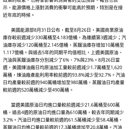
示，能源價格上漲對消費的衝擊可能高於預期，特別是在接
近年底的時候。
美國能源部8月31日公布，截至8月26日，美國商業原油
庫存較前週減少330萬桶至4.183億桶，為連續第3週減少；汽
油庫存減少120萬桶至2.145億桶，蒸餾油庫存增加10萬桶至
1.117億桶。與過去5年的同期平均值相比，上週美國原油、
汽油與蒸餾油庫存分別減少了6%、7%與23%。8月26日當
週，美國煉油廠日均原油加工量較前週減少1.7萬桶至1,620
萬桶，煉油廠產能利用率較前週的93.8%減少至92.7%。汽油
日均產量較前週的940萬桶增加至980萬桶，蒸餾油日均產量
較前週的520萬桶減少至490萬桶。
當週美國原油日均進口量較前週減少21.6萬桶至600萬
桶，過去4週的原油日均進口量為610萬桶，較去年同期減少
3.2%。汽油日均進口量較前週的61.5萬桶減少至58.4萬桶，
蒸餾油日均進口量較前週的17.3萬桶增加至20.8萬桶。汽油