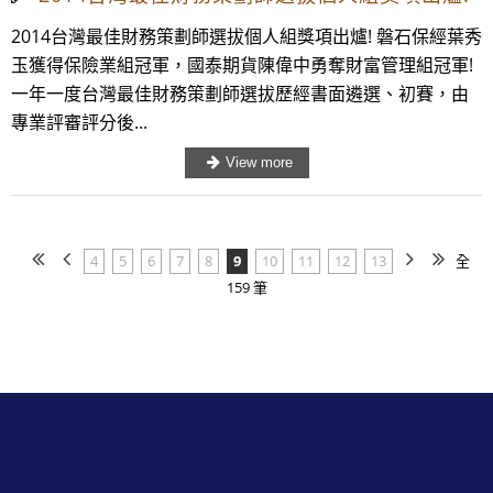
2014台灣最佳財務策劃師選拔個人組獎項出爐! 磐石保經葉秀
玉獲得保險業組冠軍，國泰期貨陳偉中勇奪財富管理組冠軍!
一年一度台灣最佳財務策劃師選拔歷經書面遴選、初賽，由
專業評審評分後...
4
5
6
7
8
9
10
11
12
13
全
159 筆