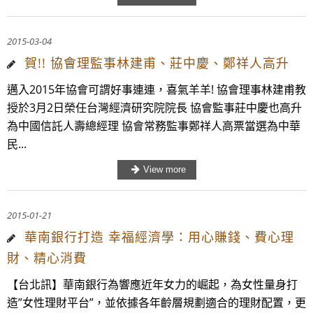
2015-03-04
賀!! 協會理監事林建甫、莊中慶、鄭祥人高升
邁入2015年協會可謂好事連連，喜氣羊羊! 協會理事林建甫教
授於3月2日榮任台灣經濟研究院院長 協會監事莊中慶也高升
為中國信託人壽總經理 協會常務監事鄭祥人高票當選為中華
民...
2015-01-21
華南銀行打造 幸福經濟學：用心賺錢、費心理
財、精心消費
【台北訊】華南銀行為響應近年女力的崛起，為女性量身打
造”女性理財平台”，並依據各年齡層規劃適合的理財配置，更