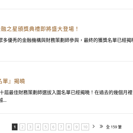
金融之星頒獎典禮即將盛大登場！
優秀的金融機構與財務策劃師參與，最終的獲獎名單已經揭曉
名單』揭曉
第十屆最佳財務策劃師選拔入圍名單已經揭曉！在過去的幾個月
..
1
2
3
4
5
6
7
8
9
10
全 159 筆