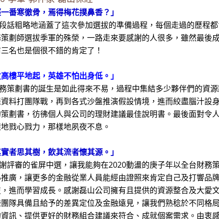
經一番寒徹骨，焉得梅花撲鼻香？」
話粗略地涵蓋了這次參加選拔的準備過程，每個走過的歷程都會
務策劃師選拔季軍的殊榮，一路走來要感謝的人很多，雖然最後
前三名也是個很不錯的肯定了！
丈高樓平地起，英雄不怕出身低。」
策劃書的誕生是如此得來不易，過程中集結多少夥伴們的資源
羅資料打團隊戰，再到各式沙盤推演假設情境，進而絞盡腦汁設
的策劃書，彷彿個人與公司的理財建議最佳說明書。最後面對令
樣地戮心戮力，那樣地夙夜不息。
其實者思其樹，飲其流者懷其源。」
審的雀屏中選，讓我能夠在2020動盪的庚子年以全台財務策劃
心推廣，讓更多的金融從業人員能經由證照來肯定自己及打響品
技，進而學習成長。感謝磊山公司擁有且提供的資源整合及大愛
謙團隊具備且給予的差異定位及金融遠見，讓我們熟稔於不同格
的資訊、提供更好的財務組合建議來符合、成就個案需求。由衷