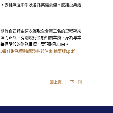
會，去挑戰強中手及各路英雄豪傑。感謝投票給
。期許自己藉由這次獲取全台第三名的里程碑來
闊達而正氣。有別現行金融相關業務，身為專業
成每個階段的財務目標，實現財務自由。
20最佳財務策劃師選拔-郭仲家(摘要版).pdf
回上頁
|
下一則