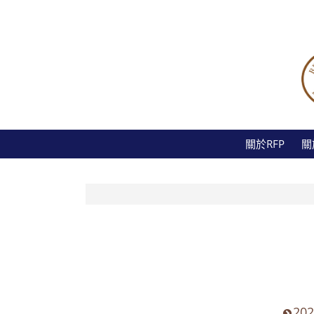
關於RFP
關
20