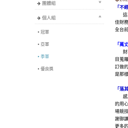
團體組
「不
這段
個人組
佳財
全台
冠軍
亞軍
「萬
財務
季軍
目蒐
訂做
優良獎
是那
「落
感謝評
的用
場競
謝御
更多