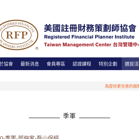
於協會
最新消息
會員專區
認證課程
特別企劃
選拔活
為提供更完善的服務，
季軍
20-季軍-郭仲家-磊山保經