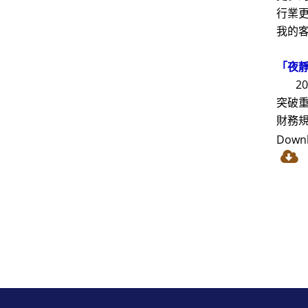
行業
我的
「夜
20
突破
財務
Down