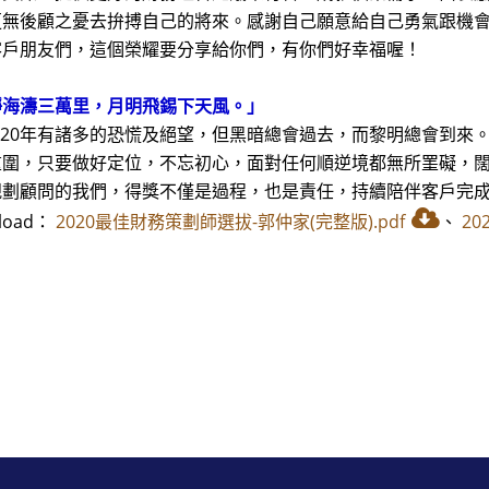
更無後顧之憂去拚搏自己的將來。感謝自己願意給自己勇氣跟機
客戶朋友們，這個榮耀要分享給你們，有你們好幸福喔！
靜海濤三萬里，月明飛錫下天風。」
20年有諸多的恐慌及絕望，但黑暗總會過去，而黎明總會到來
重圍，只要做好定位，不忘初心，面對任何順逆境都無所罣礙，
規劃顧問的我們，得獎不僅是過程，也是責任，持續陪伴客戶完
load：
2020最佳財務策劃師選拔-郭仲家(完整版).pdf
、
20