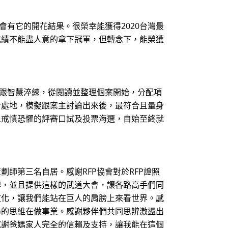
有它的開花結果。很榮幸能獲得2020台灣最
成績不能盡人意的拿下冠軍，但轉念下，能榮獲
跟智慧淬練，從閱讀並整理個案開始，分配項
身處地，模擬跟案主討論出來後，最符合且量身
人戒慎恐懼的評審口試及投票海選，自始至終就
師第三名自居。感謝RFP協會對於RFP證照
牌，並且提供這樣的武道大會，讓各路高手們同
文化，讓我們能站在巨人的肩膀上來看世界。感
局的思維在做事業。感謝夥伴們共同思辨激盪出
感謝爸媽家人完全的信賴及支持，讓我能在這個