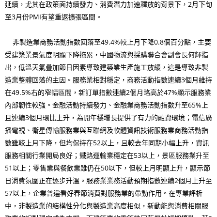
延續，尤其在政策面持續發力、消費潛力加速釋放的背景下，2月下旬
至3月份PMI有望重返擴張區間。
非製造業商務活動指數回落至49.4%較上月下降0.8個百分點，主要
受建築業景氣度明顯下降拖累，中國物流與採購聯合會副會長何輝指
出，低溫天氣疊加節日因素導致建築業生產施工放緩，這是導致非製
造業整體回落的主因。服務業相對穩定，商務活動指數連續3個月維持
在49.5%右的窄幅區間，新訂單指數連續2個月略高於47%顯示服務業
內部韌性較強。金融活動持續發力、金融業商務活動指數升至65%上
且連續3個月環比上升，為開年穩增長提供了有力的融資環境；電信廣
播電視、衛星傳輸服務業與互聯網及軟體資訊技術服務業商務活動指
數雖較上月下降，但均保持在52以上，且較去年同期小幅上升，資訊
服務相關行業開局良好；鐵路運輸業穩定在53以上，景區服務業升至
51以上；零售業與餐飲業雖仍在50以下，但較上月明顯上升，顯示節
日消費氛圍正在逐步升溫。服務業業務活動預期指數連續2個月上升至
57以上，企業普遍看好春節消費對服務業的帶動作用。在專業評析
中，非製造業的結構性分化與製造業高度相似，新動能與消費相關服