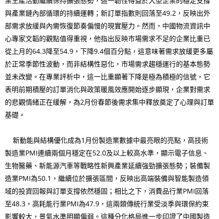
業生產活動繼續保持擴張態勢，這一韌性得益於大型企業的穩定支撐
與產業鏈內部循環的持續運轉；新訂單指數則回落至49.2，反映出外
部需求放緩與內需恢復節奏偏慢的現實壓力。然而，中國物流資訊中
心專家文韜的觀點值得重視，他指出反映市場需求不足的企業比重已
從上月的64.3降至54.9，下降9.4個百分點，這意味著需求放緩更多屬
於正常季節性波動，而非結構性惡化，市場需求趨穩運行的基本態勢
並未改變。在專業評析中，這一比重顯著下降是極為積極的信號，它
表明前期積壓的訂單消化與政策暖風效應開始逐步顯現，企業對需求
的悲觀情緒正在緩解，為2月份春節後需求集中釋放奠定了心理與訂單
基礎。
新動能與結構優化成為1月份製造業數據中最亮眼的亮點，高技術
製造業PMI連續兩個月穩定在52.0及以上較高水準，顯示電子信息、
生物醫藥、新能源汽車等戰略性新興產業延續強勁擴張態勢；裝備製
造業PMI為50.1，繼續位於擴張區間，反映出高端裝備與智能製造領
域的投資回報與訂單支撐依然穩固；相比之下，消費品行業PMI回落
至48.3，高耗能行業PMI為47.9，這兩類傳統行業受淡季與環保約束
影響較大，景氣水準明顯偏弱。這種分化格局進一步印證了中國製造