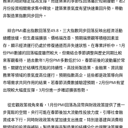
務業的相對穩定成為支撐，而建築業的季節性回落屬於短期擾動，若2
月份投資相關需求集中釋放，建築業景氣度有望快速重回升勢，帶動
非製造業指數同步回升。
綜合PMI產出指數回落至49.8，三大指數同步回落反映出經濟活動
總體放緩，但生產端擴張、價格端改善、預期端樂觀等積極因素並
存，顯示經濟運行仍處於修復通道而非失速狀態。在專業評析中，1月
份PMI數據的回落幅度雖然較大，但需結合季節調整與歷史同期比較
來客觀看待，過去數年1月份PMI多數低於50，春節前後的波動屬於常
態。關鍵在於結構性亮點的持續性，高技術製造業、金融業、資訊服
務業等領域的景氣度高位運行，預期指數高企，這些都是政策導向與
市場需求共同作用的結果。若春節消費數據驗證預期，2月份PMI有望
出現較大幅度反彈，3月份進一步確認擴張態勢。
從宏觀政策視角來看，1月份PMI回落為貨幣與財政政策提供了進一
步寬鬆的空間，央行可能在春節後加大流動性投放力度，引導社會融
資成本下行，同時財政政策有望加速支出進度，特別是基建與消費相
關領域的投資與補貼。製造業與非製造業的結構分化也提醒決策層需