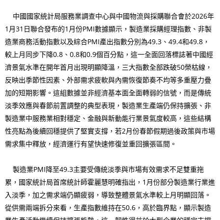
中國國家統計局服務業調查中心與中國物流與採購聯合會於2026年
1月31日聯合發布的1月份PMI數據顯示，製造業採購經理指數、非製
造業商務活動指數以及綜合PMI產出指數分別為49.3、49.4和49.8，
較上月同步下降0.8、0.8和0.9個百分點，這一全面回落標誌著中國經
濟景氣水準在開年首月出現明顯降溫，三大指數全部跌破50榮枯線，
反映出季節性因素、外部需求疲軟與內需恢復節奏不均等多重壓力疊
加的短期影響。這組數據並非經濟基本面全面轉弱的信號，而是傳統
淡季效應與春節前置調整的典型表現，製造業生產端仍保持擴張、非
製造業中服務業相對穩定、金融與新動能行業景氣度較高，這些結構
性亮點為後續回穩提供了堅實支撐，若2月份春節假期過後政策與市場
需求集中釋放，經濟運行有望快速修復並重回擴張區間。
製造業PMI降至49.3主要受傳統淡季與市場有效需求不足雙重拖
累，國家統計局首席統計師霍麗慧明確指出，1月份部分製造業行業進
入淡季，加之需求端仍顯疲弱，導致整體景氣水準較上月明顯回落。
從供需兩端拆分來看，生產指數維持在50.6，高於臨界點，顯示製造