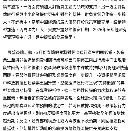
精準施策，一方面持續加大對新質生產力領域的支持，另一方面針對
傳統行業與中小企業提供更有針對性的幫扶，避免景氣分化進一步擴
大。在評析中，當前中國經濟的最大優勢在於政策空間充足、結構轉
型加速、內需潛力巨大，只要把握好節後窗口期，2026年全年經濟有
望實現穩中向好、進中提質的發展格局。
展望後續走勢，2月份春節假期將對經濟運行產生明顯影響，製造
業生產與非製造業消費相關行業可能因假期停工與出行集中而出現階
段性回落，但節後復工復產與政策效應集中釋放將推動3月份經濟快速
回暖。春節消費預計帶動服務業景氣度進一步提升，投資相關需求集
中釋放將拉動建築業重回升勢，整體經濟運行將呈現“先抑後揚”的典
型春節周期特徵。在專業評析中，這一周期性反彈的力度將取決於多
重因素，包括春節消費數據的實際表現、全球需求環境的變化、政策
落地的節奏以及企業預期的穩定性。若消費數據超預期、政策執行力
度超出市場預期，則PMI反彈幅度可能更大，甚至帶動全年經濟增速
超預期；反之，若外部環境惡化或內需恢復不及預期，則回穩進程可
能延後，但結構性新動能的持續擴張將為經濟提供長期底線支撐。