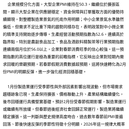
企業規模分化方面，大型企業PMI維持在50.3，繼續位於擴張區
間，顯示大型企業在供應鏈穩定、資金保障與訂單獲取方面的優勢持
續顯現，對整體製造業景氣的托底作用明顯；中小企業景氣水準雖然
偏低，但需求不足比重下降的趨勢同樣存在，表明政策對中小微企業
的精準支持開始逐步傳導。生產經營活動預期指數為52.6，連續高於
臨界點，特別是農副食品加工、食品及酒飲料精製茶等行業預期指數
連續兩個月位於56.0以上，企業對春節消費旺季的信心較強。這一預
期指數的高位運行是極為重要的前瞻指標，它反映出企業對短期內需
求回暖的樂觀預期，若春節假期消費數據超預期，這將快速轉化為2月
份PMI的明顯反彈，進一步強化經濟回穩基礎。
1月份製造業運行受季節性與外部因素影響出現波動，但市場需求
趨穩跡象已現，生產保持擴張、價格聯動上升、產業結構繼續優化，
後市回穩運行具備堅實基礎。預計2月份受春節假期影響，製造業運行
或繼續有所放緩，但春節過後經濟社會回歸正常運行，製造業將繼續
穩定擴張。這一判斷與歷史規律高度吻合，過去數年春節前PMI普遍
回落、節後快速反彈的季節性特徵十分明顯，2026年這一規律大概率