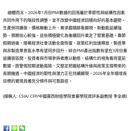
總體而言，2026年1月份PMI數據的回落屬於季節性與結構性因素
共同作用下的階段性調整，並不改變中國經濟回穩向好的基本趨勢。
生產保持擴張、價格聯動上升、需求趨穩跡象顯現、新動能延續強
勢、預期信心較強，這些積極變化為後續回升奠定了堅實基礎。春節
假期過後，隨著經濟社會活動全面恢復、政策紅利加速釋放，製造業
與非製造業景氣水準有望同步回升，綜合PMI產出指數有望在3月份重
返擴張區間。投資者與市場參與者應以動態、結構化的視角看待當前
數據，既警惕短期波動風險，又堅定把握結構升級與政策支撐帶來的
長期機遇。中國經濟的韌性與潛力正在持續顯現，2026年全年穩增長
目標的實現具備充分條件與可靠路徑。
(撰稿人: CSIA/ CFP/中國廣西財經學院會審學院資評系副教授 李全順)