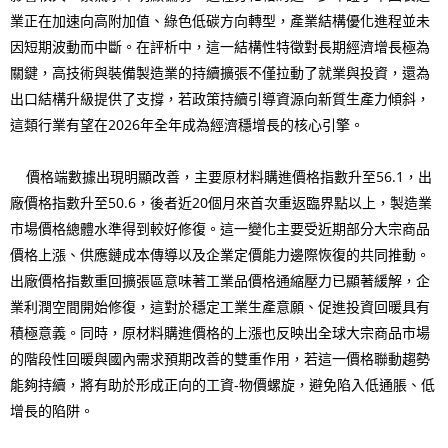
業正在加速向高附加值、綠色低碳方向轉型，產業結構優化進程並未
因短期波動而中斷。在評析中，這一結構性特徵對長期經濟增長極為
關鍵，高技術與裝備製造業的持續擴張不僅拉動了就業與投資，還為
出口結構升級提供了支撐，若政策持續引導資源向新質生產力傾斜，
這類行業有望在2026年全年成為經濟穩增長的核心引擎。
價格端數據出現明顯改善，主要原材料購進價格指數升至56.1，出
廠價格指數升至50.6，後者近20個月來首次重返臨界點以上，製造業
市場價格總體水準得到較好修復。這一變化主要受近期部分大宗商品
價格上漲、供應鏈成本傳導以及企業定價能力邊際恢復的共同推動。
出廠價格指數重回擴張區意味著工業品價格通縮壓力已顯著緩解，企
業利潤空間開始修復，這對於穩定工業生產意願、促進投資回暖具有
積極意義。同時，原材料購進價格的上漲也反映出全球大宗商品市場
的階段性回暖與國內需求預期改善的雙重作用，若這一價格聯動趨勢
能夠持續，將有助於形成正向的工資-物價螺旋，避免陷入低通脹、低
增長的陷阱。